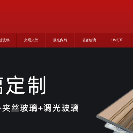
丝玻璃
夹绢夹胶
激光内雕
渐变玻璃
UV打印