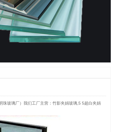
都彭州明珠玻璃厂）我们工厂主营：竹影夹娟玻璃,5 5超白夹娟