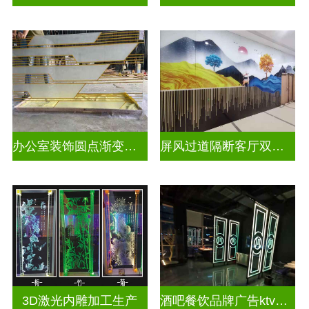
办公室装饰圆点渐变彩绘打印玻璃
屏风过道隔断客厅双面磨砂透光uv打印玻璃
3D激光内雕加工生产
酒吧餐饮品牌广告ktv激光内雕发光艺术玻璃