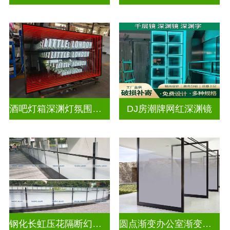
酒吧灯箱深渊灯氛围灯深渊镜
DJ房潮牌网红深渊镜
钢化长虹压花隔断幻彩炫彩渐变玻璃
圆点渐变办公室渐变隔断装饰玻璃