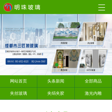
网站首页
头条新闻
全部商品
夹丝玻璃
夹绢夹胶
激光内雕
渐变玻璃
UV打印
深 渊 镜