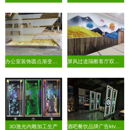
办公室装饰圆点渐变彩绘打印玻璃
屏风过道隔断客厅双面磨砂透光uv打印玻璃
3D激光内雕加工生产
酒吧餐饮品牌广告ktv激光内雕发光艺术玻璃