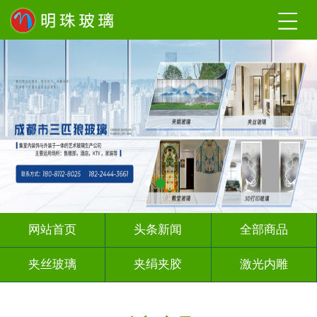
网站首页
头条新闻
全部商品
夹丝玻璃
夹绢夹胶
激光内雕
渐变玻璃
UV打印
深 渊 镜