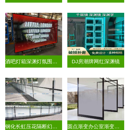
酒吧灯箱深渊灯氛围灯深渊镜
DJ房潮牌网红深渊镜
钢化长虹压花隔断幻彩炫彩渐变玻璃
圆点渐变办公室渐变隔断装饰玻璃