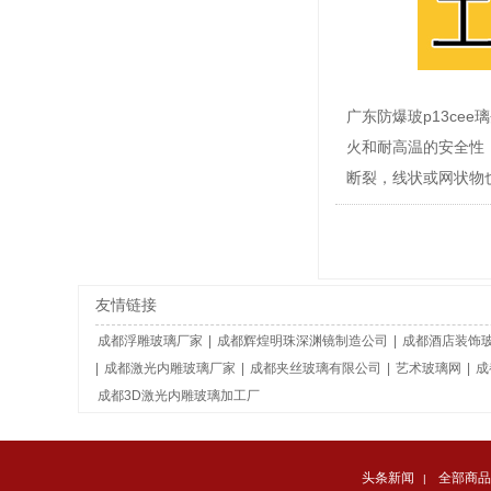
广东防爆玻p13ce
火和耐高温的安全性
断裂，线状或网状物
友情链接
成都浮雕玻璃厂家
|
成都辉煌明珠深渊镜制造公司
|
成都酒店装饰
|
成都激光内雕玻璃厂家
|
成都夹丝玻璃有限公司
|
艺术玻璃网
|
成
成都3D激光内雕玻璃加工厂
头条新闻
全部商品
|