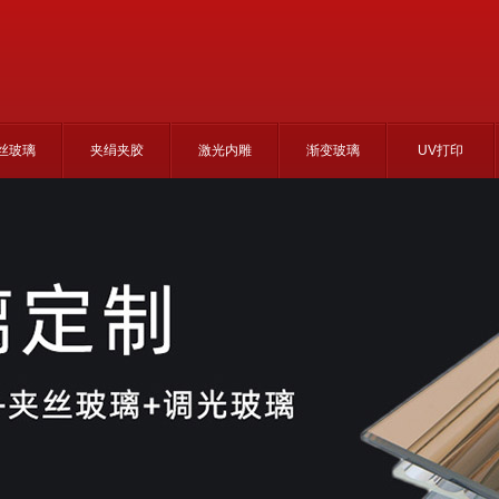
丝玻璃
夹绢夹胶
激光内雕
渐变玻璃
UV打印