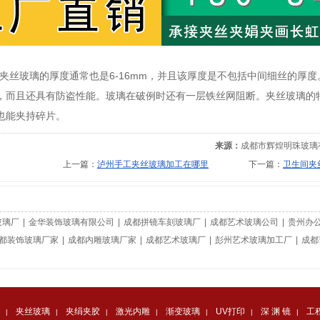
e璃夹丝玻璃的厚度通常也是6-16mm，并且该厚度是不包括中间细丝的
，而且还具有防盗性能。玻璃在破例时还有一层铁丝网阻断。夹丝玻璃的
也能夹持碎片。
来源：
成都市辉煌明珠玻璃
上一篇：
泸州手工夹丝玻璃加工在哪里
下一篇：
卫生间夹
玻璃厂
|
金华装饰玻璃有限公司
|
成都拼镜车刻玻璃厂
|
成都艺术玻璃公司
|
贵州办
都装饰玻璃厂家
|
成都内雕玻璃厂家
|
成都艺术玻璃厂
|
彭州艺术玻璃加工厂
|
成都
夹丝玻璃
夹绢夹胶
激光内雕
渐变玻璃
UV打印
深 渊 镜
工
|
|
|
|
|
|
|