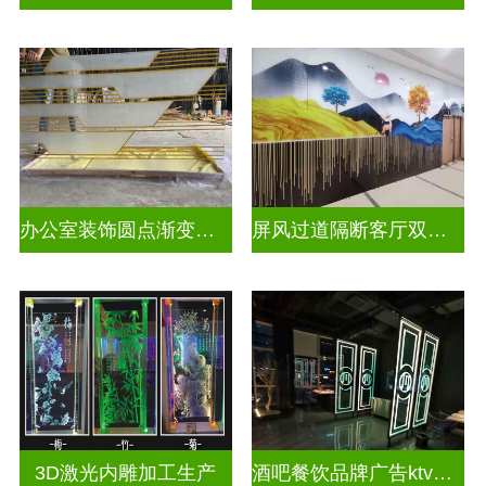
办公室装饰圆点渐变彩绘打印玻璃
屏风过道隔断客厅双面磨砂透光uv打印玻璃
3D激光内雕加工生产
酒吧餐饮品牌广告ktv激光内雕发光艺术玻璃