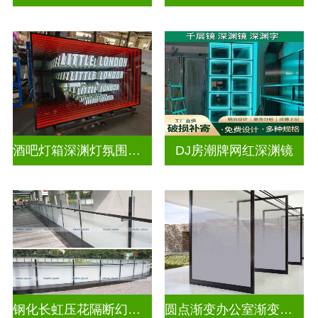
酒吧灯箱深渊灯氛围灯深渊镜
DJ房潮牌网红深渊镜
钢化长虹压花隔断幻彩炫彩渐变玻璃
圆点渐变办公室渐变隔断装饰玻璃