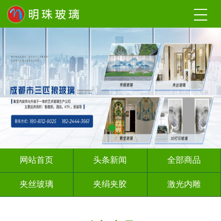
网站首页
头条新闻
全部商品
夹丝玻璃
夹绢夹胶
激光内雕
渐变玻璃
UV打印
深 渊 镜