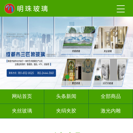
网站首页
头条新闻
全部商品
夹丝玻璃
夹绢夹胶
激光内雕
渐变玻璃
UV打印
深 渊 镜