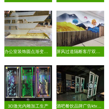
办公室装饰圆点渐变彩绘打印玻璃
屏风过道隔断客厅双面磨砂透光uv打印玻璃
3D激光内雕加工生产
酒吧餐饮品牌广告ktv激光内雕发光艺术玻璃