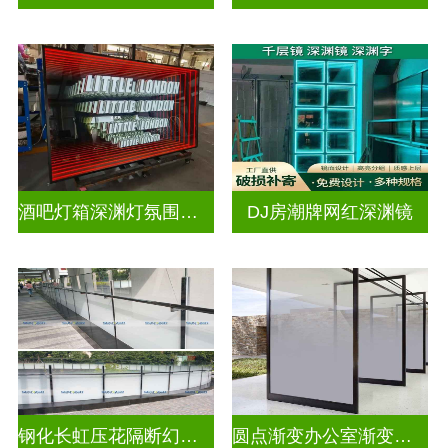
酒吧灯箱深渊灯氛围灯深渊镜
DJ房潮牌网红深渊镜
钢化长虹压花隔断幻彩炫彩渐变玻璃
圆点渐变办公室渐变隔断装饰玻璃