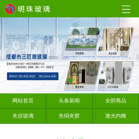
网站首页
头条新闻
全部商品
夹丝玻璃
夹绢夹胶
激光内雕
渐变玻璃
UV打印
深 渊 镜