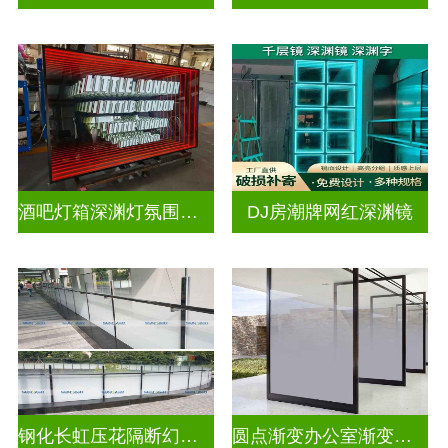
酒吧灯箱深渊灯氛围灯深渊镜
DJ房潮牌网红深渊镜
钢化长虹压花隔断幻彩炫彩渐变玻璃
圆点渐变办公室渐变隔断装饰玻璃