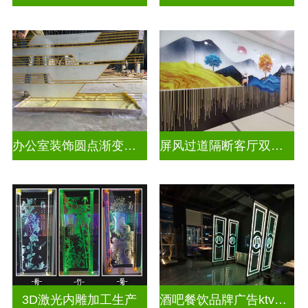
办公室装饰圆点渐变彩绘打印玻璃
屏风过道隔断客厅双面磨砂透光uv打印玻璃
3D激光内雕加工生产
酒吧餐饮品牌广告ktv激光内雕发光艺术玻璃