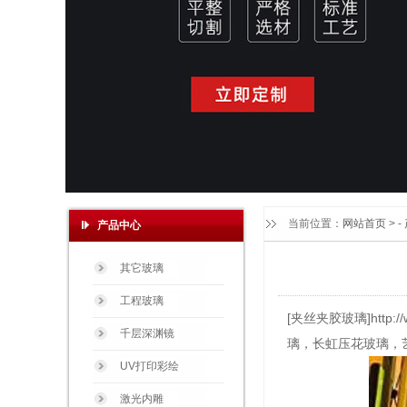
当前位置：
网站首页
> -
产品中心
其它玻璃
工程玻璃
[夹丝夹胶玻璃]htt
千层深渊镜
璃，长虹压花玻璃，
UV打印彩绘
激光内雕