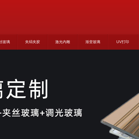
丝玻璃
夹绢夹胶
激光内雕
渐变玻璃
UV打印