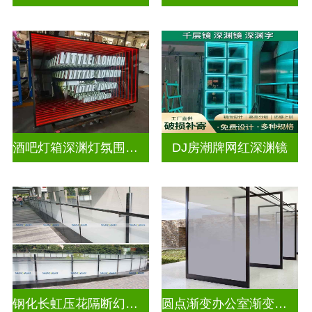
酒吧灯箱深渊灯氛围灯深渊镜
DJ房潮牌网红深渊镜
钢化长虹压花隔断幻彩炫彩渐变玻璃
圆点渐变办公室渐变隔断装饰玻璃