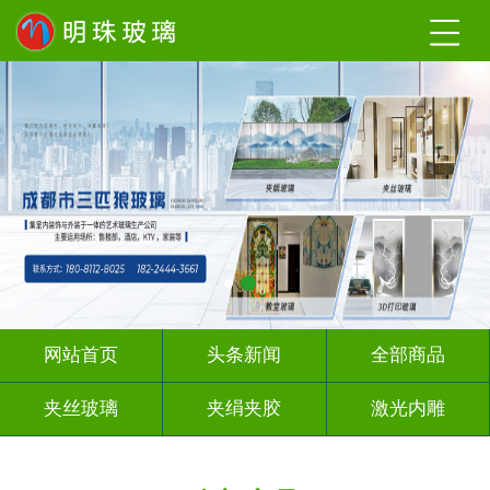
网站首页
头条新闻
全部商品
夹丝玻璃
夹绢夹胶
激光内雕
渐变玻璃
UV打印
深 渊 镜