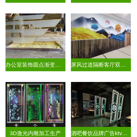
办公室装饰圆点渐变彩绘打印玻璃
屏风过道隔断客厅双面磨砂透光uv打印玻璃
3D激光内雕加工生产
酒吧餐饮品牌广告ktv激光内雕发光艺术玻璃