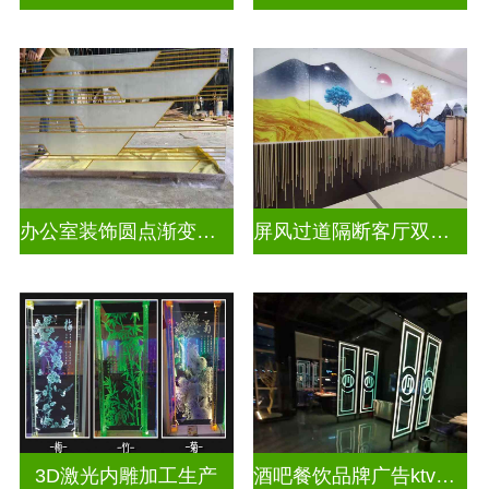
办公室装饰圆点渐变彩绘打印玻璃
屏风过道隔断客厅双面磨砂透光uv打印玻璃
3D激光内雕加工生产
酒吧餐饮品牌广告ktv激光内雕发光艺术玻璃