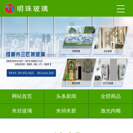
网站首页
头条新闻
全部商品
夹丝玻璃
夹绢夹胶
激光内雕
渐变玻璃
UV打印
深 渊 镜