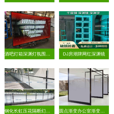
酒吧灯箱深渊灯氛围灯深渊镜
DJ房潮牌网红深渊镜
钢化长虹压花隔断幻彩炫彩渐变玻璃
圆点渐变办公室渐变隔断装饰玻璃